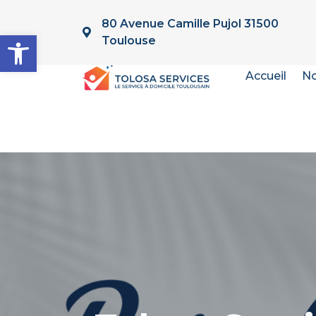
80 Avenue Camille Pujol 31500
Ouvrir la barre d’outils
Toulouse
Accueil
No