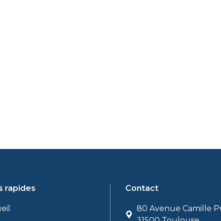
s rapides
Contact
eil
80 Avenue Camille P
31500 Toulouse