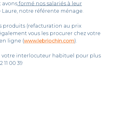
t avons
formé nos salariés à leur
e Laure, notre référente ménage.
 produits (refacturation au prix
également vous les procurer chez votre
en ligne (
www.lebriochin.com
).
 votre interlocuteur habituel pour plus
 11 00 39