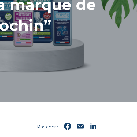
la marque de
ochin”
Facebook
Email
LinkedI
Partager :