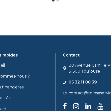
s rapides
Contact
eil
80 Avenue Camille P
31500 Toulouse
sommes-nous ?
05 32 11 00 39
s financières
contact@tolosaservic
alités
act