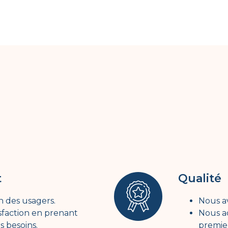
t
Qualité
n des usagers.
Nous av
isfaction en prenant
Nous a
 besoins.
premie