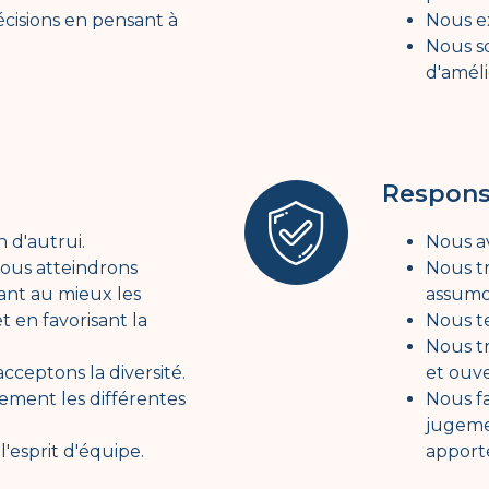
cisions en pensant à
Nous ex
Nous s
d'améli
Respons
 d'autrui.
Nous av
ous atteindrons
Nous tr
sant au mieux les
assumon
t en favorisant la
Nous t
Nous t
cceptons la diversité.
et ouv
ement les différentes
Nous fa
jugeme
esprit d'équipe.
apporte