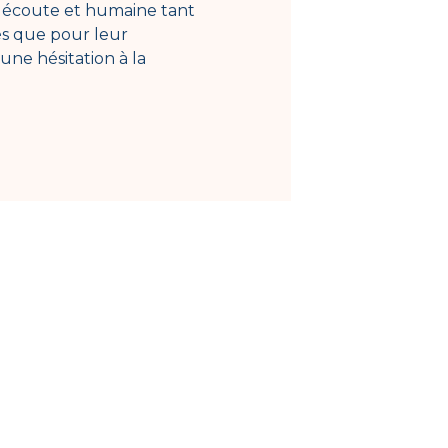
 l écoute et humaine tant
pou
és que pour leur
sér
cune hésitation à la
res
mén
L’é
app
que
d’e
C’e
joi
équ
Fa
Auxi