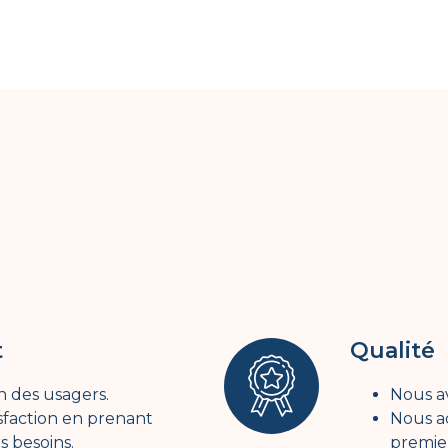
t
Qualité
n des usagers.
Nous av
isfaction en prenant
Nous a
 besoins.
premie