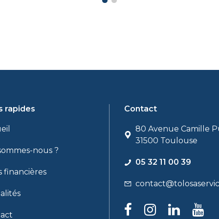
s rapides
Contact
eil
80 Avenue Camille P
31500 Toulouse
sommes-nous ?
05 32 11 00 39
s financières
contact@tolosaservic
alités
act