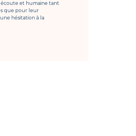
 l écoute et humaine tant
pou
és que pour leur
sér
cune hésitation à la
res
mén
L’é
app
que
d’e
C’e
joi
équ
Fa
Auxi