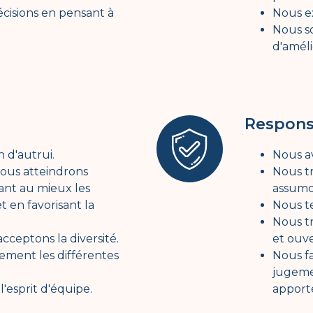
cisions en pensant à
Nous ex
Nous s
d'améli
Respons
 d'autrui.
Nous av
ous atteindrons
Nous tr
sant au mieux les
assumon
t en favorisant la
Nous t
Nous t
cceptons la diversité.
et ouv
ement les différentes
Nous fa
jugeme
esprit d'équipe.
apporte