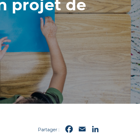
n projet de
Facebook
Email
LinkedI
Partager :